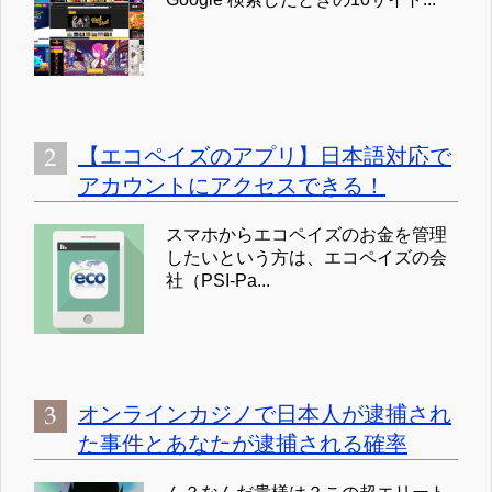
【エコペイズのアプリ】日本語対応で
アカウントにアクセスできる！
スマホからエコペイズのお金を管理
したいという方は、エコペイズの会
社（PSI-Pa...
オンラインカジノで日本人が逮捕され
た事件とあなたが逮捕される確率