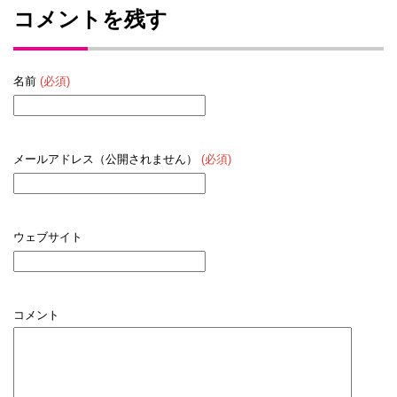
コメントを残す
名前
(必須)
メールアドレス（公開されません）
(必須)
ウェブサイト
コメント