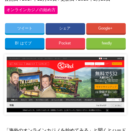
オンラインカジノの始め方
ツイート
シェア
Google+
B!
はてブ
Pocket
feedly
「海外のオンラインカジノを始めてみる」と聞くとハード