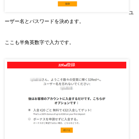
ユ
ーザー名とパスワードを決めます。
ここも半角英数字で入力です。