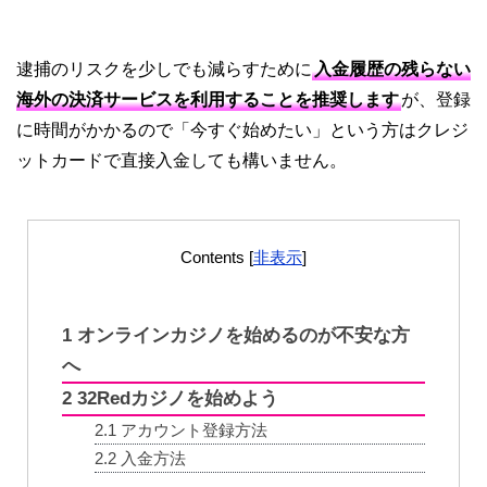
逮捕のリスクを少しでも減らすために
入金履歴の残らない
海外の決済サービスを利用することを推奨します
が、登録
に時間がかかるので「今すぐ始めたい」という方はクレジ
ットカードで直接入金しても構いません。
Contents
[
非表示
]
1
オンラインカジノを始めるのが不安な方
へ
2
32Redカジノを始めよう
2.1
アカウント登録方法
2.2
入金方法