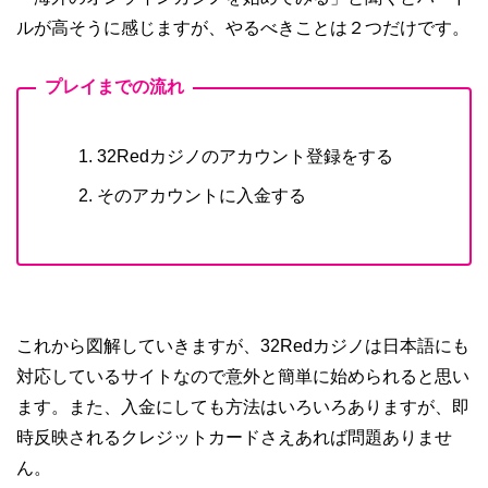
ルが高そうに感じますが、やるべきことは２つだけです。
32Redカジノのアカウント登録をする
そのアカウントに入金する
これから図解していきますが、32Redカジノは日本語にも
対応しているサイトなので意外と簡単に始められると思い
ます。また、入金にしても方法はいろいろありますが、即
時反映されるクレジットカードさえあれば問題ありませ
ん。