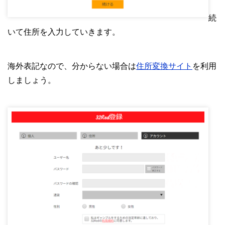
続
いて住所を入力していきます。
海外表記なので、分からない場合は
住所変換サイト
を利用
しましょう。