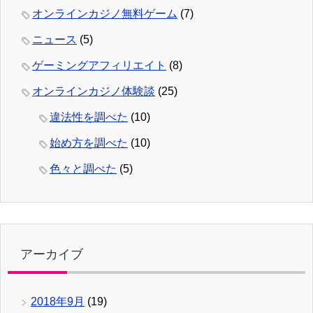
オンラインカジノ無料ゲーム
(7)
ニュース
(5)
ゲーミングアフィリエイト
(8)
オンラインカジノ体験談
(25)
違法性を調べた
(10)
始め方を調べた
(10)
色々と調べた
(5)
アーカイブ
2018年9月
(19)