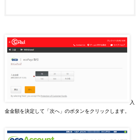
入
金金額を決定して「次へ」のボタンをクリックします。