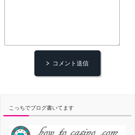
コメント送信
こっちでブログ書いてます